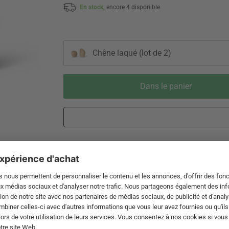
En stock,
encore 4 disponible
Chêne laqué (lot de 2)
Dans le panier
Livraison 3-5 jours ouvrables après
Droit de reto
expédition de DE par DHL
de 60 jour