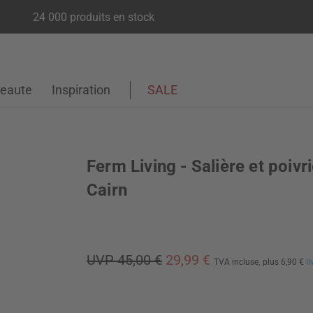
24 000 produits en stock
eaute
Inspiration
SALE
Ferm Living - Salière et poivr
Cairn
UVP 45,00 €
29,99 €
TVA incluse,
plus 6,90 €
l