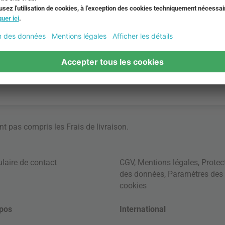
ont pas compris les
Frais de livraison
.
laire de contact
CGV
,
Mentions légales
,
Protec
des données
,
Paramètres des
cookies
pos
International