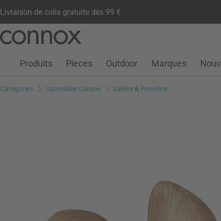
Livraison de colis gratuite dès 99 €
Compte client
Liste de souhaits
Warenkorb
Aller
Aller
au
à
contenu
la
Produits
Pieces
Outdoor
Marques
Nouv
principal
recherche
Catégories
Ustensiles Cuisine
Salière & Poivrière