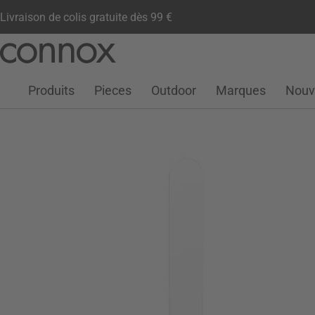
Livraison de colis gratuite dès 99 €
Compte client
Liste de souhaits
Warenkorb
Aller
Aller
au
à
contenu
la
Produits
Pieces
Outdoor
Marques
Nouv
principal
recherche