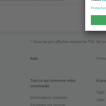
*
Tous les prix affichés incluent la TVA. Ne s
Aide
Formu
Tout ce qui concerne votre
À pro
commande
Tags
Informations livraison
Jobs
Paiement sur facture