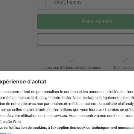
étroit, humus
Dans le panier
Livraison 3-5 jours ouvrables après
Droit de reto
expédition de DE par DHL
de 60 jour