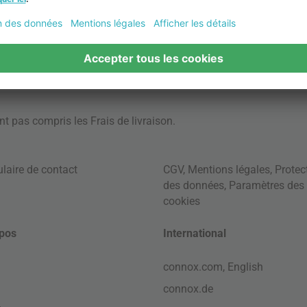
ont pas compris les
Frais de livraison
.
laire de contact
CGV
,
Mentions légales
,
Protec
des données
,
Paramètres des
cookies
pos
International
connox.com, English
connox.de