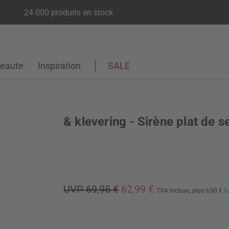
24 000 produits en stock
eaute
Inspiration
SALE
& klevering - Sirène plat de s
UVP 69,95 €
62,99 €
TVA incluse,
plus 6,90 €
l