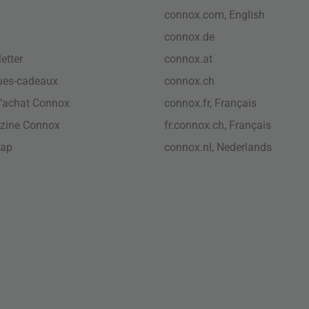
connox.com, English
connox.de
etter
connox.at
ues-cadeaux
connox.ch
’achat Connox
connox.fr, Français
zine Connox
fr.connox.ch, Français
map
connox.nl, Nederlands