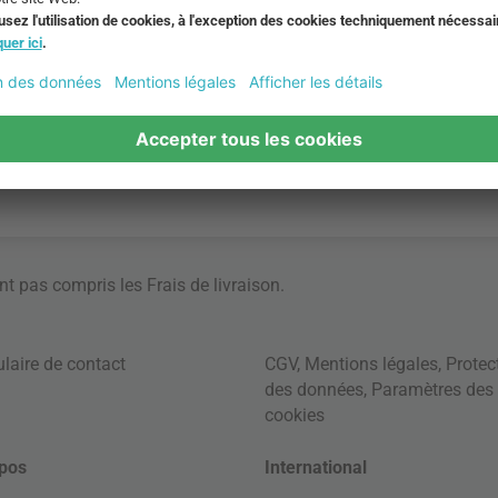
ont pas compris les
Frais de livraison
.
laire de contact
CGV
,
Mentions légales
,
Protec
des données
,
Paramètres des
cookies
pos
International