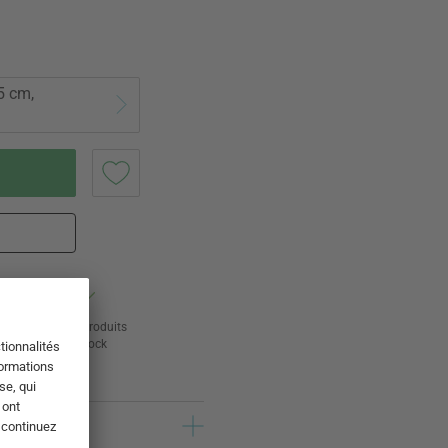
5 cm,
ur
24 000 produits
s
en stock