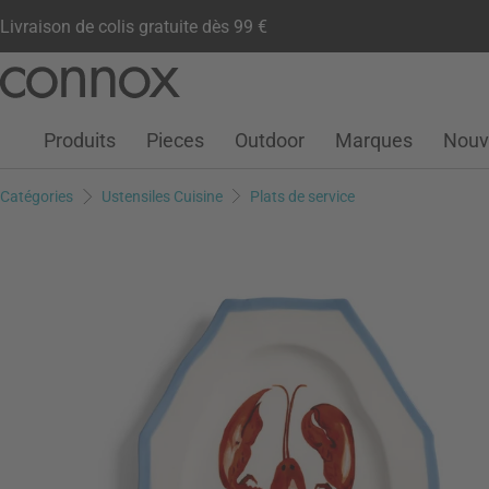
Livraison de colis gratuite dès 99 €
Compte client
Liste de souhaits
Warenkorb
Aller
Aller
au
à
contenu
la
Produits
Pieces
Outdoor
Marques
Nouv
principal
recherche
Catégories
Ustensiles Cuisine
Plats de service