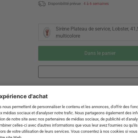
Disponibilité prévue :
4 à 6 semaines
Sirène Plateau de service, Lobster, 41,
multicolore
Dans le panier
Livraison 3-5 jours ouvrables après
Droit de reto
expédition de DE par DHL
de 60 jour