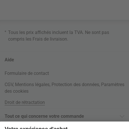
*
Tous les prix affichés incluent la TVA. Ne sont pas
compris les
Frais de livraison
.
Aide
Formulaire de contact
CGV
,
Mentions légales
,
Protection des données
,
Paramètres
des cookies
Droit de rétractation
Tout ce qui concerne votre commande