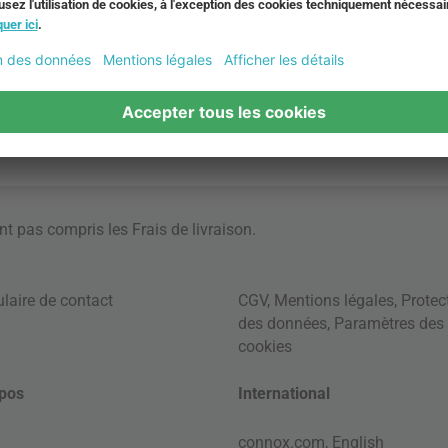
ont pas compris les
Frais de livraison
.
laire de contact
CGV
,
Mentions légales
,
Protec
des données
,
Paramètres des
cookies
pos
International
connox.com, English