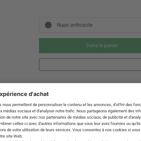
Nupo anthracite
Dans le panier
Livraison 3-5 jours ouvrables après
Droit de reto
expédition de DE par DHL
de 60 jour