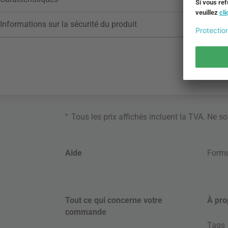
Informations sur la sécurité du produit
*
Tous les prix affichés incluent la TVA. Ne s
Aide
Formu
Tout ce qui concerne votre
À pro
commande
Tags