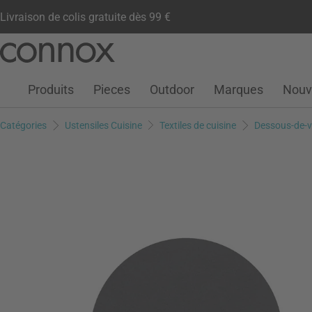
Livraison de colis gratuite dès 99 €
Compte client
Liste de souhaits
Warenkorb
Aller
Aller
au
à
contenu
la
Produits
Pieces
Outdoor
Marques
Nouv
principal
recherche
Catégories
Ustensiles Cuisine
Textiles de cuisine
Dessous-de-v