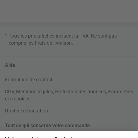
*
Tous les prix affichés incluent la TVA. Ne sont pas
compris les
Frais de livraison
.
Aide
Formulaire de contact
CGV
,
Mentions légales
,
Protection des données
,
Paramètres
des cookies
Droit de rétractation
Tout ce qui concerne votre commande