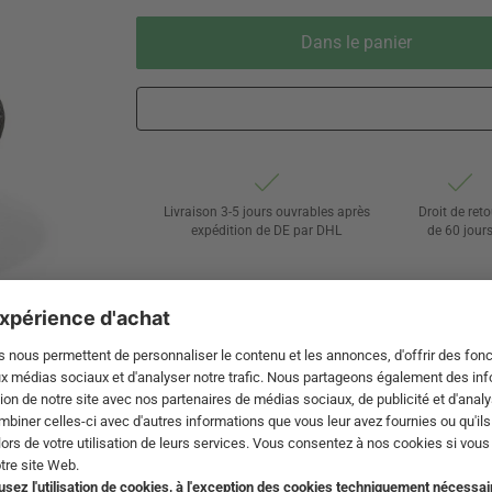
Dans le panier
Livraison 3-5 jours ouvrables après
Droit de reto
expédition de DE par DHL
de 60 jour