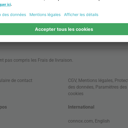
ont pas compris les
Frais de livraison
.
laire de contact
CGV
,
Mentions légales
,
Protec
des données
,
Paramètres des
cookies
pos
International
connox.com, English