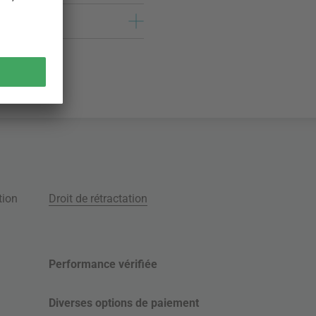
tion
Droit de rétractation
Performance vérifiée
Diverses options de paiement