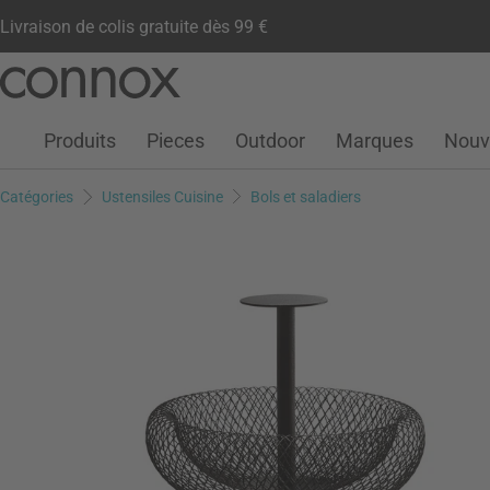
Livraison de colis gratuite dès 99 €
Compte client
Liste de souhaits
Warenkorb
Aller
Aller
au
à
contenu
la
Produits
Pieces
Outdoor
Marques
Nouv
principal
recherche
Catégories
Ustensiles Cuisine
Bols et saladiers