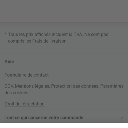
*
Tous les prix affichés incluent la TVA. Ne sont pas
compris les
Frais de livraison
.
Aide
Formulaire de contact
CGV
,
Mentions légales
,
Protection des données
,
Paramètres
des cookies
Droit de rétractation
Tout ce qui concerne votre commande