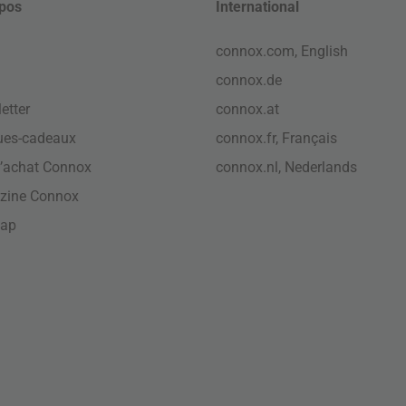
pos
International
connox.com, English
connox.de
etter
connox.at
ues-cadeaux
connox.fr, Français
’achat Connox
connox.nl, Nederlands
zine Connox
map