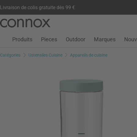
Livraison de colis gratuite dès 99 €
Compte client
Liste de souhaits
Warenkorb
Aller
Aller
au
à
contenu
la
Produits
Pieces
Outdoor
Marques
Nouv
principal
recherche
Catégories
Ustensiles Cuisine
Appareils de cuisine