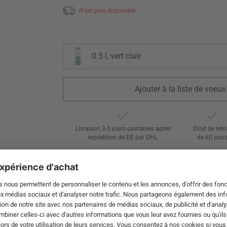
N’est plus disponible
0.5 l, vert clair
Ajouter à la liste de voeux
Livraison 3-5 jours ouvrables après
Droit de reto
expédition de DE par DHL
de 60 jour