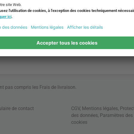
ont pas compris les
Frais de livraison
.
laire de contact
CGV
,
Mentions légales
,
Protec
des données
,
Paramètres des
cookies