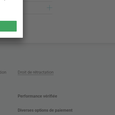
tion
Droit de rétractation
Performance vérifiée
Diverses options de paiement