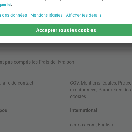
ont pas compris les
Frais de livraison
.
laire de contact
CGV
,
Mentions légales
,
Protec
des données
,
Paramètres des
cookies
pos
International
connox.com, English