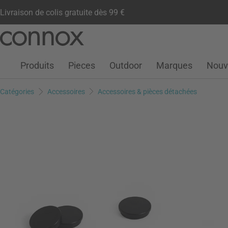
Livraison de colis gratuite dès 99 €
Compte client
Liste de souhaits
Warenkorb
Aller
Aller
au
à
contenu
la
Produits
Pieces
Outdoor
Marques
Nouv
principal
recherche
Catégories
Accessoires
Accessoires & pièces détachées