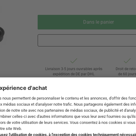
Dans le panier
Livraison 3-5 jours ouvrables après
Droit de reto
expédition de DE par DHL
de 60 jour