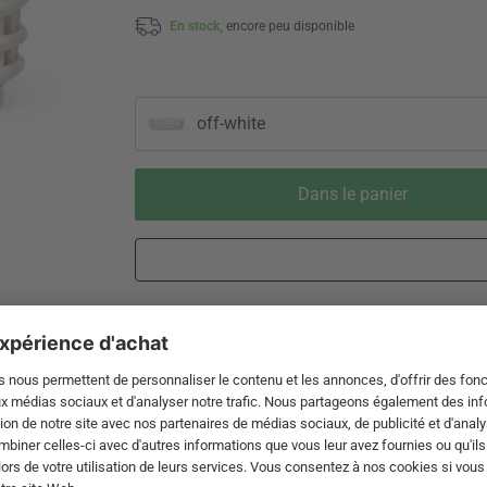
En stock,
encore peu disponible
off-white
Dans le panier
Livraison 3-5 jours ouvrables après
Droit de reto
expédition de DE par DHL
de 60 jour