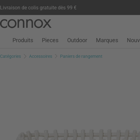
Livraison de colis gratuite dès 99 €
Compte client
Liste de souhaits
Warenkorb
Aller
Aller
au
à
contenu
la
Produits
Pieces
Outdoor
Marques
Nouv
principal
recherche
Catégories
Accessoires
Paniers de rangement