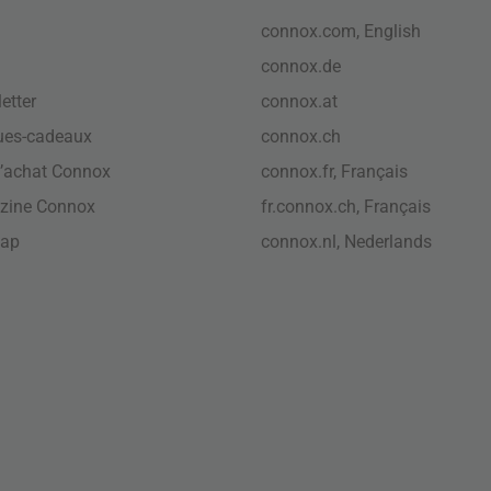
connox.com, English
connox.de
etter
connox.at
ues-cadeaux
connox.ch
’achat Connox
connox.fr, Français
zine Connox
fr.connox.ch, Français
map
connox.nl, Nederlands