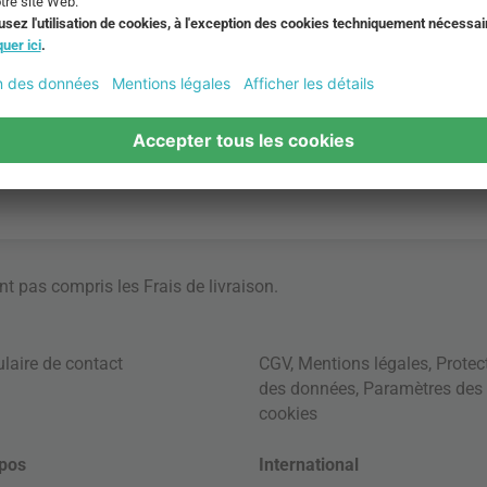
ont pas compris les
Frais de livraison
.
laire de contact
CGV
,
Mentions légales
,
Protec
des données
,
Paramètres des
cookies
pos
International