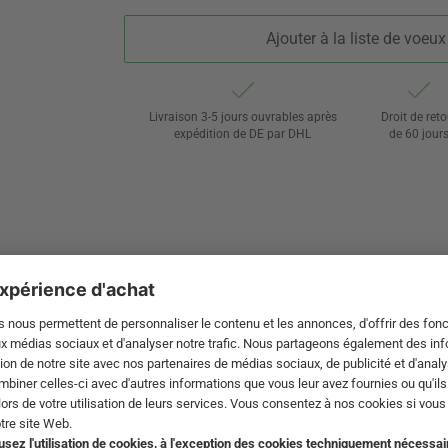
Ajouter à la liste de voeux
Livraison 3-5 jours ouvrables après
Droit de reto
expédition de DE par DHL
de 60 jour