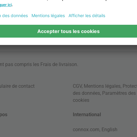
ont pas compris les
Frais de livraison
.
laire de contact
CGV
,
Mentions légales
,
Protec
des données
,
Paramètres des
cookies
pos
International
connox.com, English