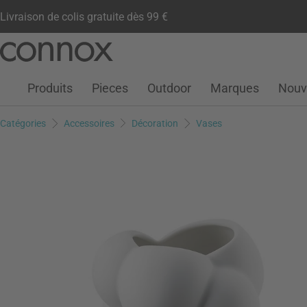
Livraison de colis gratuite dès 99 €
Compte client
Liste de souhaits
Warenkorb
Aller
Aller
au
à
contenu
la
Produits
Pieces
Outdoor
Marques
Nouv
principal
recherche
Catégories
Accessoires
Décoration
Vases