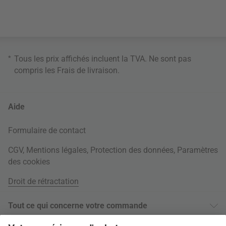
*
Tous les prix affichés incluent la TVA. Ne sont pas
compris les
Frais de livraison
.
Aide
Formulaire de contact
CGV
,
Mentions légales
,
Protection des données
,
Paramètres
des cookies
Droit de rétractation
Tout ce qui concerne votre commande