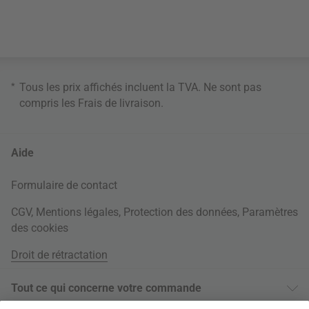
*
Tous les prix affichés incluent la TVA. Ne sont pas
compris les
Frais de livraison
.
Aide
Formulaire de contact
CGV
,
Mentions légales
,
Protection des données
,
Paramètres
des cookies
Droit de rétractation
Tout ce qui concerne votre commande