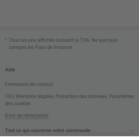
*
Tous les prix affichés incluent la TVA. Ne sont pas
compris les
Frais de livraison
.
Aide
Formulaire de contact
CGV
,
Mentions légales
,
Protection des données
,
Paramètres
des cookies
Droit de rétractation
Tout ce qui concerne votre commande