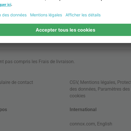
ont pas compris les
Frais de livraison
.
laire de contact
CGV
,
Mentions légales
,
Protec
des données
,
Paramètres des
cookies
pos
International
connox.com, English