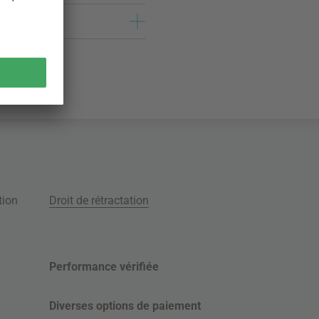
tion
Droit de rétractation
Performance vérifiée
Diverses options de paiement