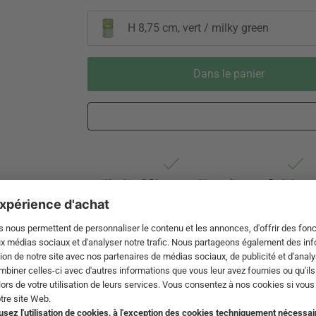
H 8,75 cm, vert / milky green
Dans le panier
Livraison 3-5 jours ouvrables après
Droit de reto
expédition de DE par DHL
de 60 jour