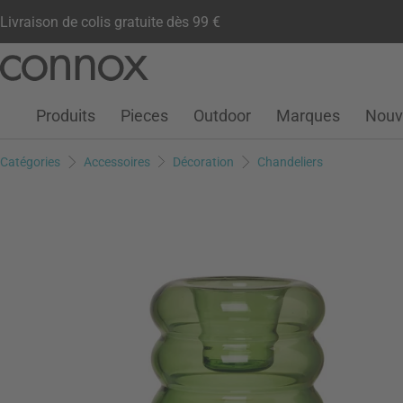
Livraison de colis gratuite dès 99 €
Compte client
Liste de souhaits
Warenkorb
Aller
Aller
au
à
contenu
la
Produits
Pieces
Outdoor
Marques
Nouv
principal
recherche
Catégories
Accessoires
Décoration
Chandeliers