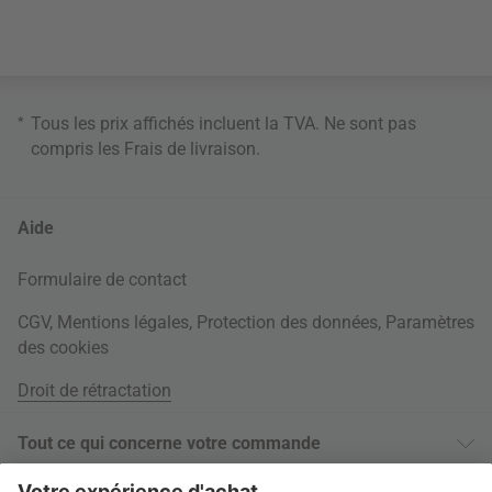
*
Tous les prix affichés incluent la TVA. Ne sont pas
compris les
Frais de livraison
.
Aide
Formulaire de contact
CGV
,
Mentions légales
,
Protection des données
,
Paramètres
des cookies
Droit de rétractation
Tout ce qui concerne votre commande