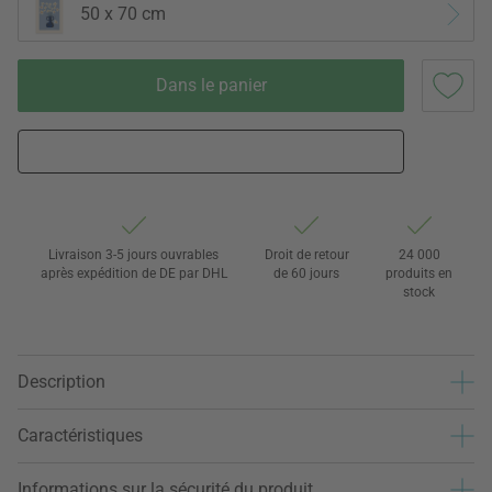
50 x 70 cm
Dans le panier
Livraison 3-5 jours ouvrables
Droit de retour
24 000
après expédition de DE par DHL
de 60 jours
produits en
stock
Description
Caractéristiques
Informations sur la sécurité du produit