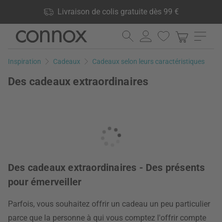
Vos avantages: Livraison de colis gratuite dès 99 €, 24 000
Livraison de colis gratuite dès 99 €
produits en stock, Droit de retour de 60 jours
Aller
Aller
au
à
contenu
la
Inspiration
Cadeaux
Cadeaux selon leurs caractéristiques
principal
recherche
Des cadeaux extraordinaires
Des cadeaux extraordinaires - Des présents
pour émerveiller
Parfois, vous souhaitez offrir un cadeau un peu particulier
parce que la personne à qui vous comptez l'offrir compte