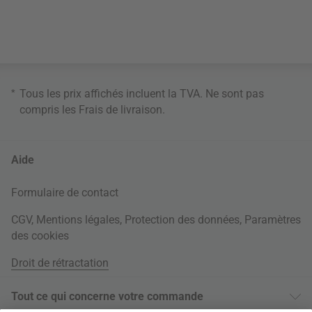
*
Tous les prix affichés incluent la TVA. Ne sont pas
compris les
Frais de livraison
.
Aide
Formulaire de contact
CGV
,
Mentions légales
,
Protection des données
,
Paramètres
des cookies
Droit de rétractation
Tout ce qui concerne votre commande