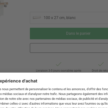
100 x 27 cm, blanc
Dans le panier
Livraison 3-5 jours ouvrables après
Droit de reto
expédition de DE par DHL
de 60 jour