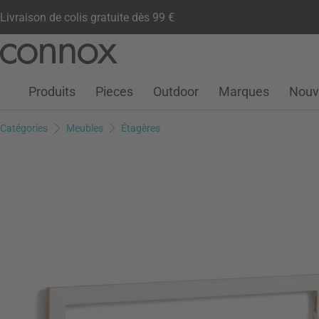
Livraison de colis gratuite dès 99 €
Compte client
Liste de souhaits
Warenkorb
Aller
Aller
au
à
contenu
la
Produits
Pieces
Outdoor
Marques
Nouv
principal
recherche
Catégories
Meubles
Étagères