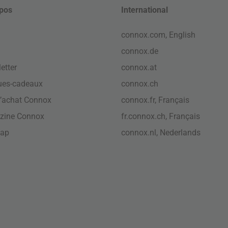
pos
International
connox.com, English
connox.de
etter
connox.at
ues-cadeaux
connox.ch
’achat Connox
connox.fr, Français
zine Connox
fr.connox.ch, Français
map
connox.nl, Nederlands