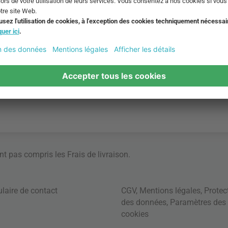
ont pas compris les
Frais de livraison
.
laire de contact
CGV
,
Mentions légales
,
Protec
des données
,
Paramètres des
cookies