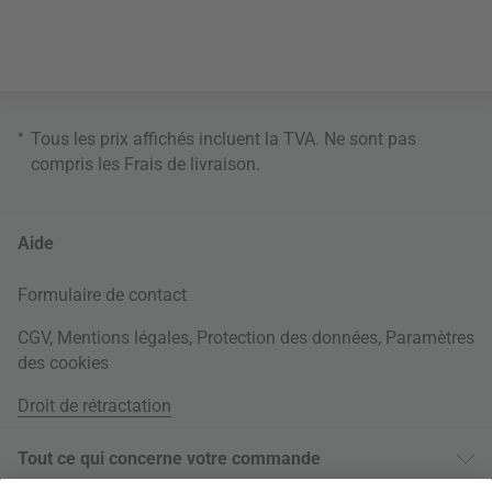
*
Tous les prix affichés incluent la TVA. Ne sont pas
compris les
Frais de livraison
.
Aide
Formulaire de contact
CGV
,
Mentions légales
,
Protection des données
,
Paramètres
des cookies
Droit de rétractation
Tout ce qui concerne votre commande