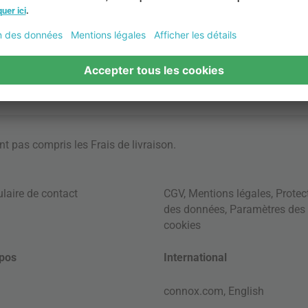
ont pas compris les
Frais de livraison
.
laire de contact
CGV
,
Mentions légales
,
Protec
des données
,
Paramètres des
cookies
pos
International
connox.com, English