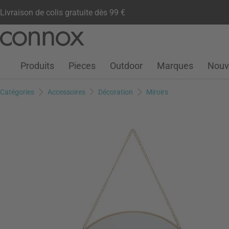
Livraison de colis gratuite dès 99 €
Compte client
Liste de souhaits
Warenkorb
Aller
Aller
au
à
contenu
la
Produits
Pieces
Outdoor
Marques
Nouv
principal
recherche
Catégories
Accessoires
Décoration
Miroirs