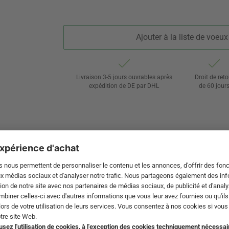
Ajouter à la liste de voeux
Livraison 3-5 jours ouvrables après
Droit de reto
expédition de DE par DHL
de 60 jour