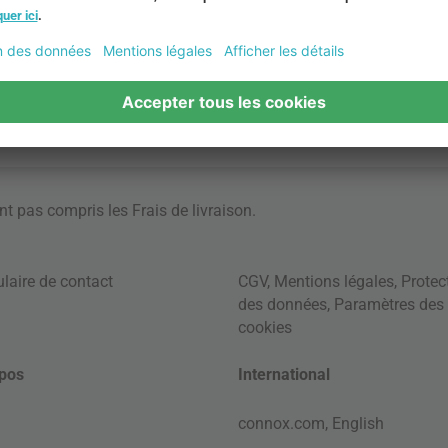
ont pas compris les
Frais de livraison
.
laire de contact
CGV
,
Mentions légales
,
Protec
des données
,
Paramètres des
cookies
pos
International
connox.com, English