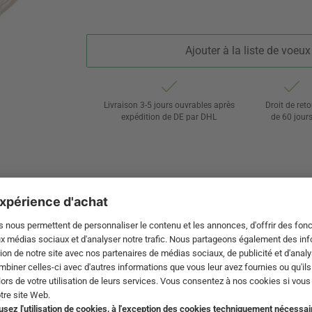
Ajouter à la liste de voeux
Livraison 3-5 jours ouvrables après
Droit de reto
expédition de DE par DHL
de 60 jour