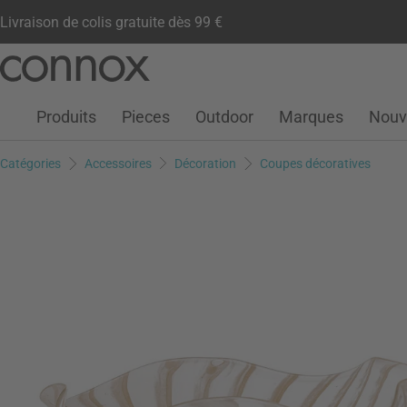
Livraison de colis gratuite dès 99 €
Compte client
Liste de souhaits
Warenkorb
Aller
Aller
au
à
contenu
la
Produits
Pieces
Outdoor
Marques
Nouv
principal
recherche
Catégories
Accessoires
Décoration
Coupes décoratives