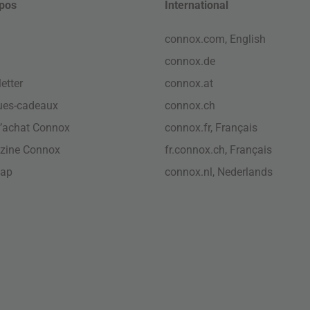
pos
International
connox.com, English
connox.de
etter
connox.at
ues-cadeaux
connox.ch
’achat Connox
connox.fr, Français
zine Connox
fr.connox.ch, Français
map
connox.nl, Nederlands