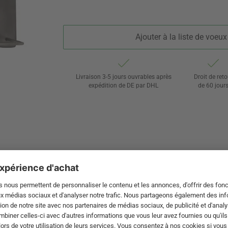
Ajouter à la liste de voeux
Livraison 3-5 jours ouvrables après
Droit de reto
expédition de DE par DHL
de 60 jour