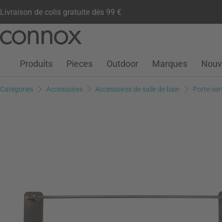
Livraison de colis gratuite dès 99 €
Compte client
Liste de souhaits
Warenkorb
Aller
Aller
au
à
contenu
la
Produits
Pieces
Outdoor
Marques
Nouv
principal
recherche
Catégories
Accessoires
Accessoires de salle de bain
Porte-ser