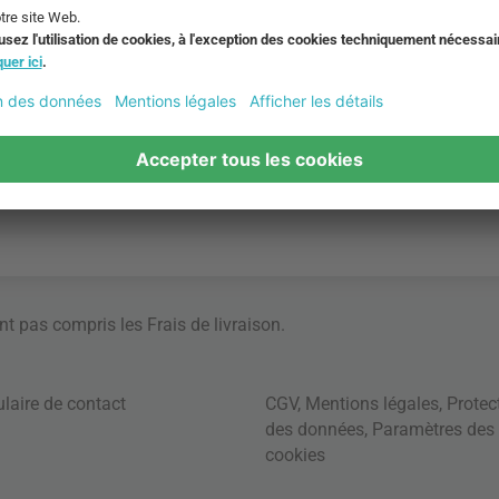
ont pas compris les
Frais de livraison
.
laire de contact
CGV
,
Mentions légales
,
Protec
des données
,
Paramètres des
cookies