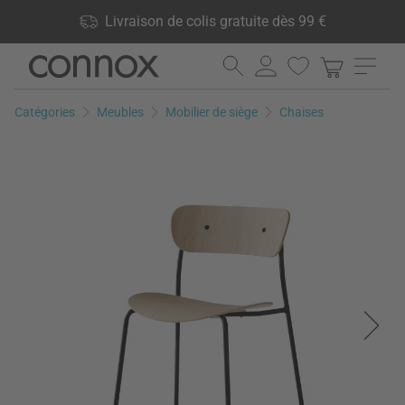
Vos avantages: Livraison de colis gratuite dès 99 €, 24 000
Livraison de colis gratuite dès 99 €
produits en stock, Droit de retour de 60 jours
Aller
Aller
au
à
contenu
la
Catégories
Meubles
Mobilier de siège
Chaises
principal
recherche