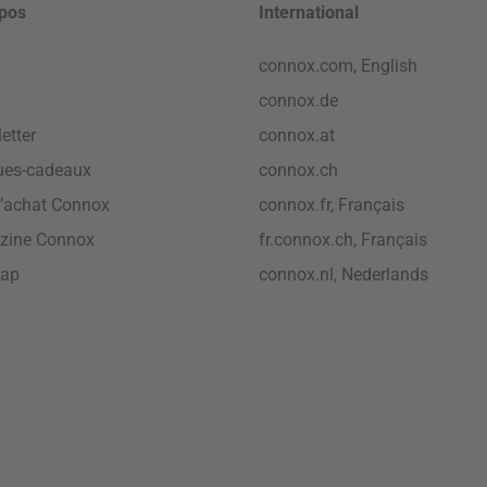
pos
International
connox.com, English
connox.de
etter
connox.at
ues-cadeaux
connox.ch
’achat Connox
connox.fr, Français
zine Connox
fr.connox.ch, Français
map
connox.nl, Nederlands