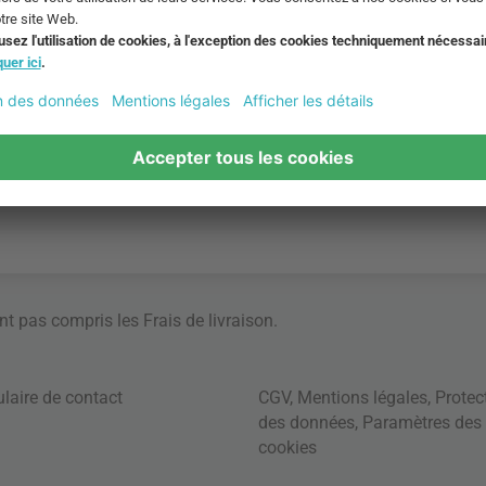
ont pas compris les
Frais de livraison
.
laire de contact
CGV
,
Mentions légales
,
Protec
des données
,
Paramètres des
cookies