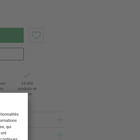
tour
24 000
rs
produits en
stock