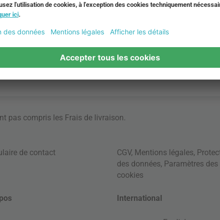
ont pas compris les
Frais de livraison
.
laire de contact
CGV
,
Mentions légales
,
Protec
des données
,
Paramètres des
cookies
pos
International