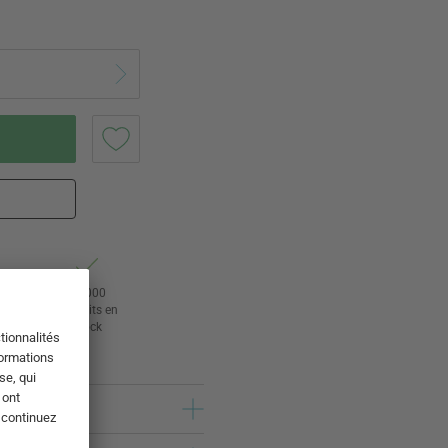
tour
24 000
rs
produits en
stock