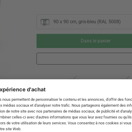
90 x 90 cm, gris-bleu (RAL 5008)
Dans le panier
Livraison 5-10 jours ouvrables après
Droit de re
expédition de DE par Transitaire
de 60 jou