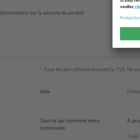
Informations sur la sécurité du produit
*
Tous les prix affichés incluent la TVA. Ne s
Aide
Formu
Tout ce qui concerne votre
À pro
commande
Tags