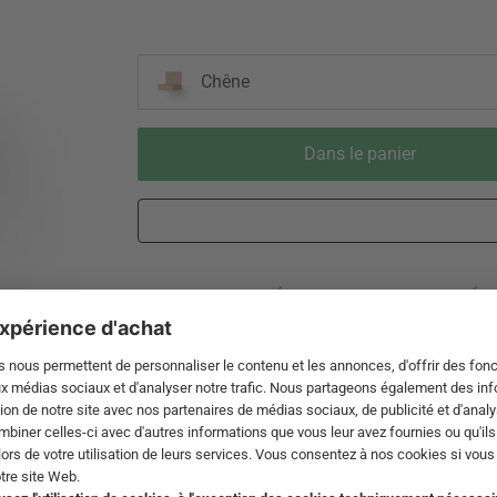
Chêne
Dans le panier
Livraison 3-5 jours ouvrables après
Droit de reto
expédition de DE par DHL
de 60 jour