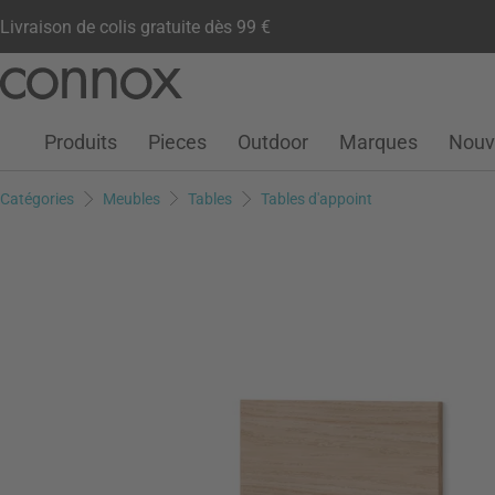
Livraison de colis gratuite dès 99 €
Compte client
Liste de souhaits
Warenkorb
Aller
Aller
au
à
contenu
la
Produits
Pieces
Outdoor
Marques
Nouv
principal
recherche
Catégories
Meubles
Tables
Tables d'appoint