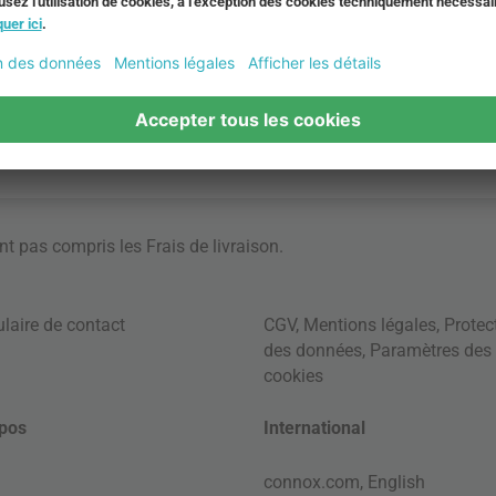
ont pas compris les
Frais de livraison
.
laire de contact
CGV
,
Mentions légales
,
Protec
des données
,
Paramètres des
cookies
pos
International
connox.com, English