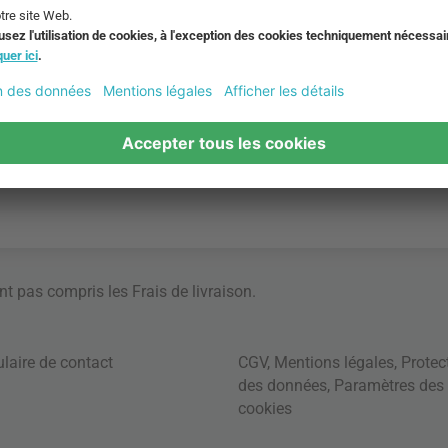
ont pas compris les
Frais de livraison
.
laire de contact
CGV
,
Mentions légales
,
Protec
des données
,
Paramètres des
cookies