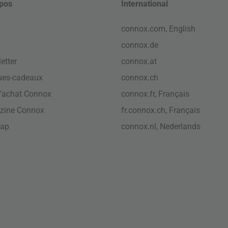
pos
International
connox.com, English
connox.de
etter
connox.at
ues-cadeaux
connox.ch
’achat Connox
connox.fr, Français
zine Connox
fr.connox.ch, Français
map
connox.nl, Nederlands