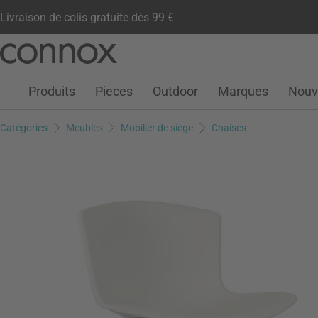
Livraison de colis gratuite dès 99 €
Compte client
Liste de souhaits
Warenkorb
Aller
Aller
au
à
contenu
la
Produits
Pieces
Outdoor
Marques
Nouv
principal
recherche
Catégories
Meubles
Mobilier de siège
Chaises