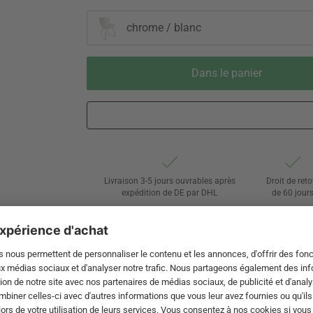
chrome / blanc
Dans le panier
Livraison 3-5 jours ouvrables après
Droit de reto
expédition de DE par DHL
de 60 jour