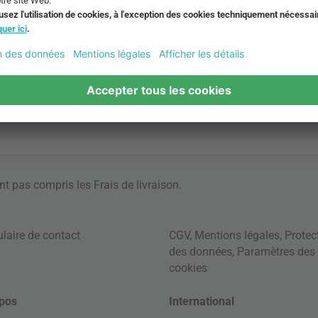
ont pas compris les
Frais de livraison
.
laire de contact
CGV
,
Mentions légales
,
Protec
des données
,
Paramètres des
cookies
pos
International