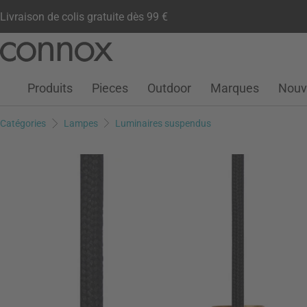
Livraison de colis gratuite dès 99 €
Compte client
Liste de souhaits
Warenkorb
Aller
Aller
au
à
contenu
la
Produits
Pieces
Outdoor
Marques
Nouv
principal
recherche
Catégories
Lampes
Luminaires suspendus