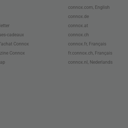
connox.com, English
connox.de
etter
connox.at
ues-cadeaux
connox.ch
’achat Connox
connox.fr, Français
zine Connox
fr.connox.ch, Français
map
connox.nl, Nederlands