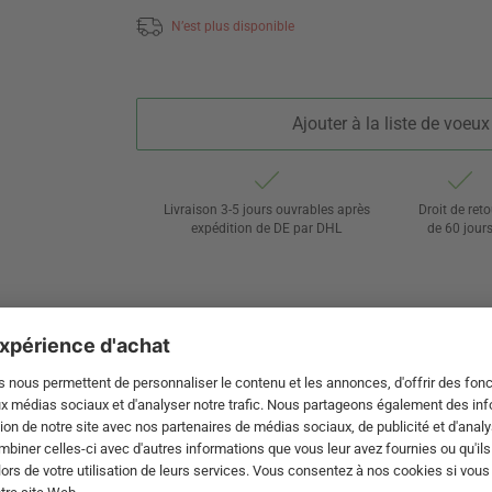
N’est plus disponible
Ajouter à la liste de voeux
Livraison 3-5 jours ouvrables après
Droit de reto
expédition de DE par DHL
de 60 jour