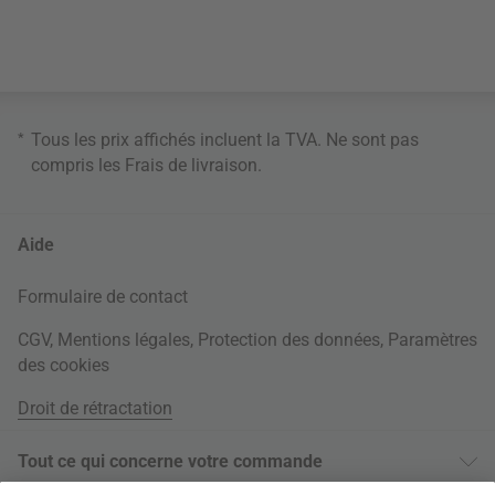
*
Tous les prix affichés incluent la TVA. Ne sont pas
compris les
Frais de livraison
.
Aide
Formulaire de contact
CGV
,
Mentions légales
,
Protection des données
,
Paramètres
des cookies
Droit de rétractation
Tout ce qui concerne votre commande