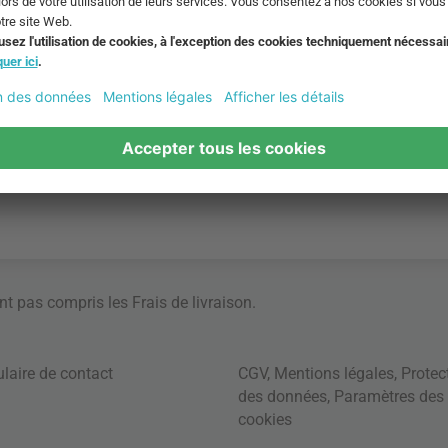
ont pas compris les
Frais de livraison
.
laire de contact
CGV
,
Mentions légales
,
Protec
des données
,
Paramètres des
cookies