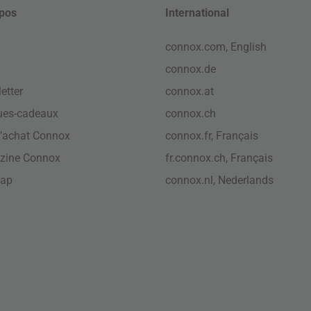
pos
International
connox.com, English
connox.de
etter
connox.at
ues-cadeaux
connox.ch
’achat Connox
connox.fr, Français
zine Connox
fr.connox.ch, Français
map
connox.nl, Nederlands