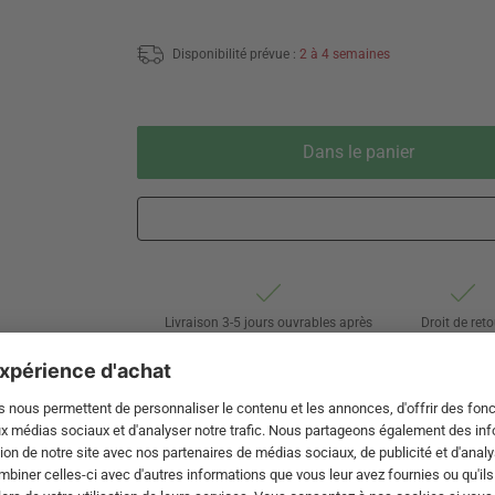
Disponibilité prévue :
2 à 4 semaines
Dans le panier
Livraison 3-5 jours ouvrables après
Droit de reto
expédition de DE par DHL
de 60 jour