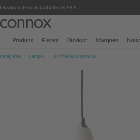
Livraison de colis gratuite dès 99 €
Compte client
Liste de souhaits
Warenkorb
Aller
Aller
au
à
contenu
la
Produits
Pieces
Outdoor
Marques
Nouv
principal
recherche
Catégories
Lampes
Luminaires suspendus