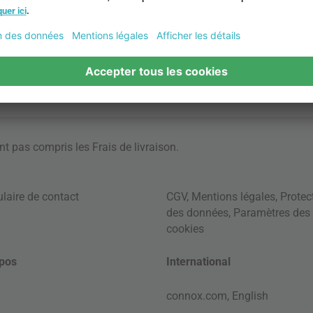
ont pas compris les
Frais de livraison
.
laire de contact
CGV
,
Mentions légales
,
Protec
des données
,
Paramètres des
cookies
pos
International
connox.com, English