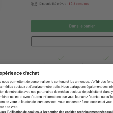
Disponibilité prévue :
4 à 8 semaines
Dans le panier
Livraison 3-5 jours ouvrables après
Droit de reto
expédition de DE par DHL
de 60 jour