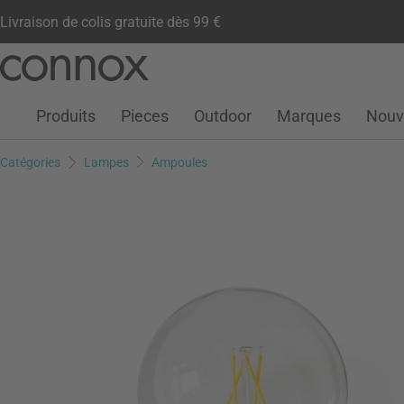
Livraison de colis gratuite dès 99 €
Compte client
Liste de souhaits
Warenkorb
Aller
Aller
au
à
contenu
la
Produits
Pieces
Outdoor
Marques
Nouv
principal
recherche
Catégories
Lampes
Ampoules