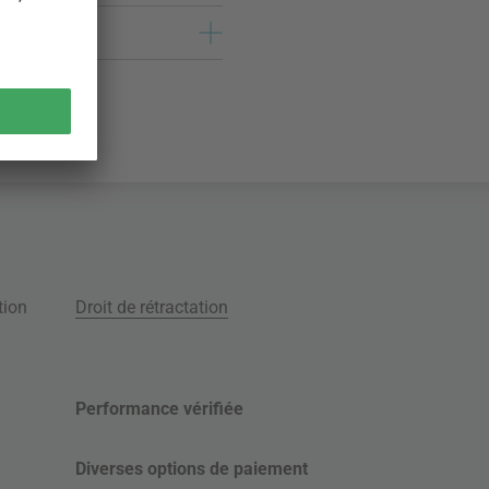
tion
Droit de rétractation
Performance vérifiée
Diverses options de paiement