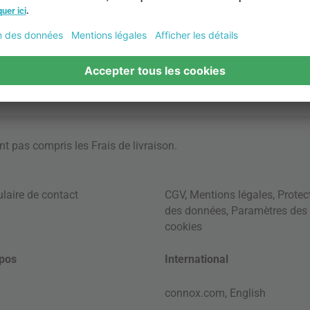
ont pas compris les
Frais de livraison
.
laire de contact
CGV
,
Mentions légales
,
Protec
des données
,
Paramètres des
cookies
pos
International
connox.com, English