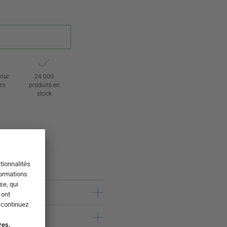
tour
24 000
rs
produits en
stock