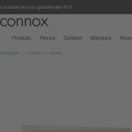
Livraison de colis gratuite dès 99 €
Compte client
Liste de souhaits
Warenkorb
Aller
Aller
au
à
contenu
la
Produits
Pieces
Outdoor
Marques
Nouv
principal
recherche
Catégories
Enfants
Jouets