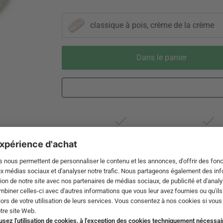
classique à pois, crème de la crème
Dans le panier
Livraison 3-5 jours ouvrables après
Droit de reto
expédition de DE par DHL
de 60 jour