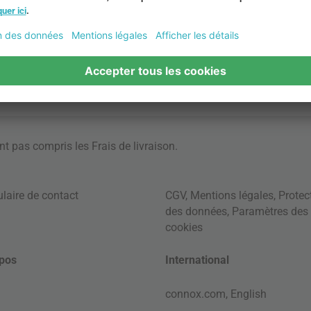
ont pas compris les
Frais de livraison
.
laire de contact
CGV
,
Mentions légales
,
Protec
des données
,
Paramètres des
cookies
pos
International
connox.com, English