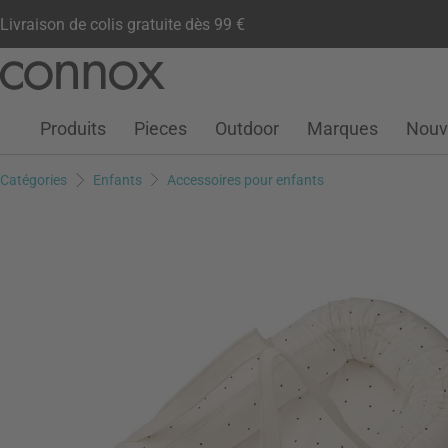
Livraison de colis gratuite dès 99 €
Compte client
Liste de souhaits
Warenkorb
Aller
Aller
au
à
contenu
la
Produits
Pieces
Outdoor
Marques
Nouv
principal
recherche
Catégories
Enfants
Accessoires pour enfants