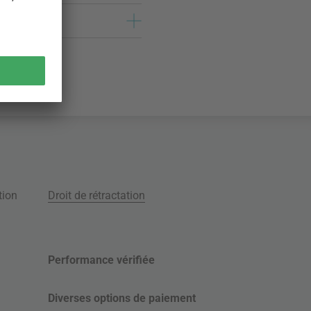
tion
Droit de rétractation
Performance vérifiée
Diverses options de paiement