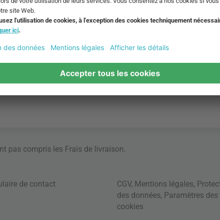
ont pas compris les
Frais de livraison
.
laire de contact
CGV
,
Mentions légales
,
Protec
des données
,
Paramètres des
cookies