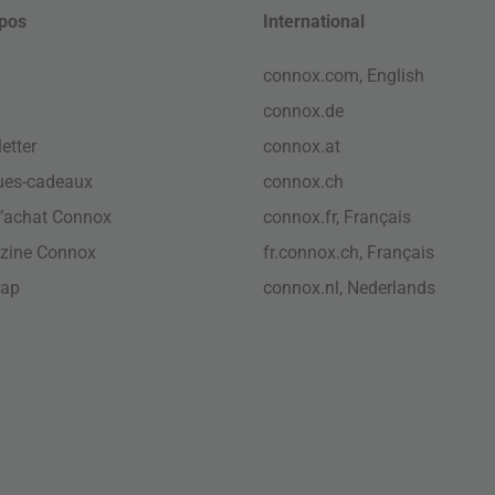
pos
International
connox.com, English
connox.de
etter
connox.at
ues-cadeaux
connox.ch
’achat Connox
connox.fr, Français
zine Connox
fr.connox.ch, Français
map
connox.nl, Nederlands