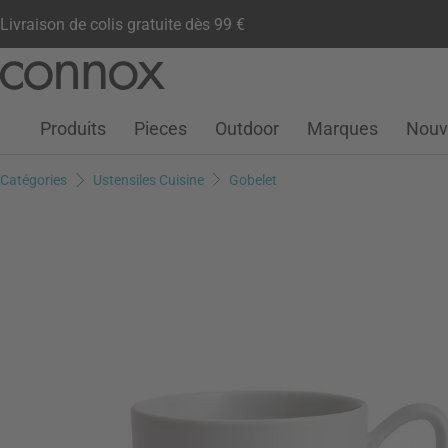
Livraison de colis gratuite dès 99 €
Compte client
Liste de souhaits
Warenkorb
Aller
Aller
au
à
contenu
la
Produits
Pieces
Outdoor
Marques
Nouv
principal
recherche
Catégories
Ustensiles Cuisine
Gobelet