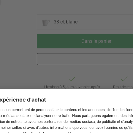
33 cl, blanc
Dans le panier
Livraison 3-5 jours ouvrables après
Droit de reto
expédition de DE par DHL
de 60 jour