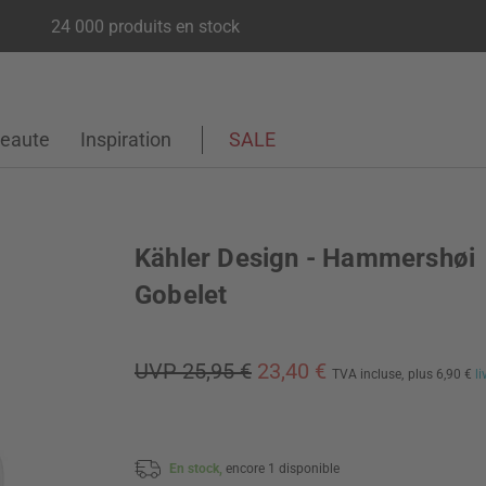
24 000 produits en stock
eaute
Inspiration
SALE
Kähler Design - Hammershøi
Gobelet
UVP 25,95 €
23,40 €
TVA incluse,
plus 6,90 €
l
En stock,
encore 1 disponible