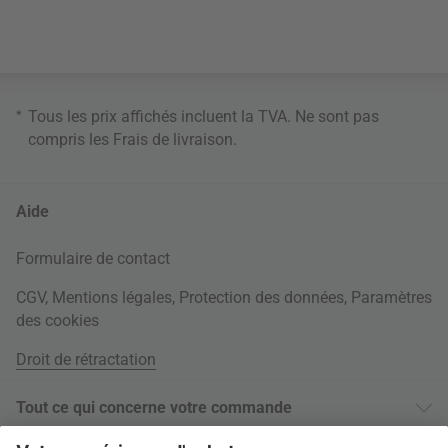
*
Tous les prix affichés incluent la TVA. Ne sont pas
compris les
Frais de livraison
.
Aide
Formulaire de contact
CGV
,
Mentions légales
,
Protection des données
,
Paramètres
des cookies
Droit de rétractation
Tout ce qui concerne votre commande