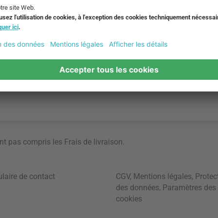
ont pas compris les
Frais de livraison
.
laire de contact
CGV
,
Mentions légales
,
Protec
des données
,
Paramètres des
cookies