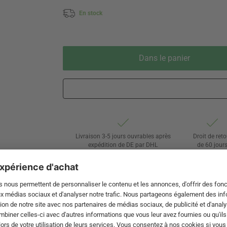
En stock
Dans le panier
Livraison 3-5 jours ouvrables après
Droit de reto
expédition de DE par DHL
de 60 jour