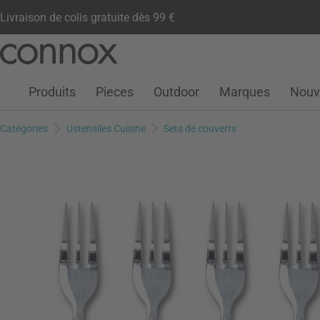
Livraison de colis gratuite dès 99 €
Compte client
Liste de souhaits
Warenkorb
Aller
Aller
au
à
contenu
la
Produits
Pieces
Outdoor
Marques
Nouv
principal
recherche
Catégories
Ustensiles Cuisine
Sets de couverts