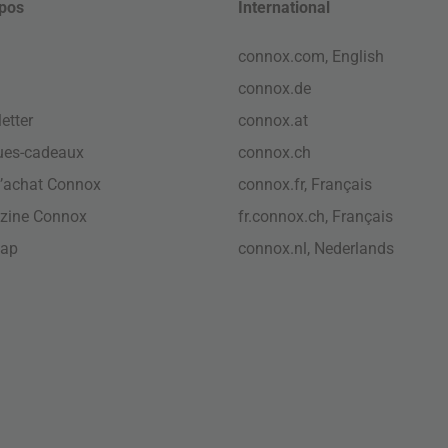
pos
International
connox.com, English
connox.de
etter
connox.at
ues-cadeaux
connox.ch
’achat Connox
connox.fr, Français
zine Connox
fr.connox.ch, Français
map
connox.nl, Nederlands