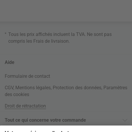
*
Tous les prix affichés incluent la TVA. Ne sont pas
compris les
Frais de livraison
.
Aide
Formulaire de contact
CGV
,
Mentions légales
,
Protection des données
,
Paramètres
des cookies
Droit de rétractation
Tout ce qui concerne votre commande