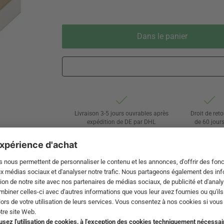
Dans le panier
Livraison 3-5 jours ouvrables après
Droit de reto
expédition de DE par DHL
de 60 jour