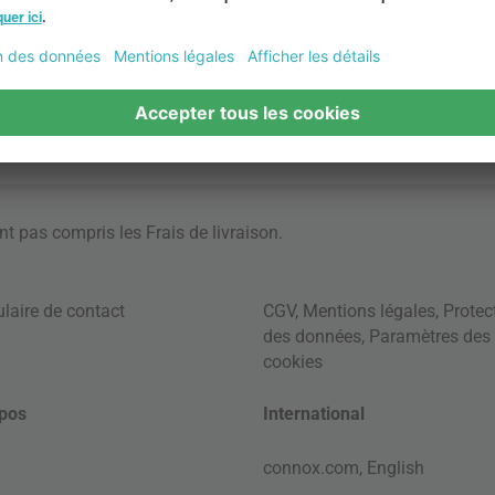
ont pas compris les
Frais de livraison
.
laire de contact
CGV
,
Mentions légales
,
Protec
des données
,
Paramètres des
cookies
pos
International
connox.com, English