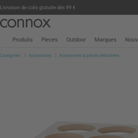
Livraison de colis gratuite dès 99 €
Compte client
Liste de souhaits
Warenkorb
Aller
Aller
au
à
contenu
la
Produits
Pieces
Outdoor
Marques
Nouv
principal
recherche
Catégories
Accessoires
Accessoires & pièces détachées