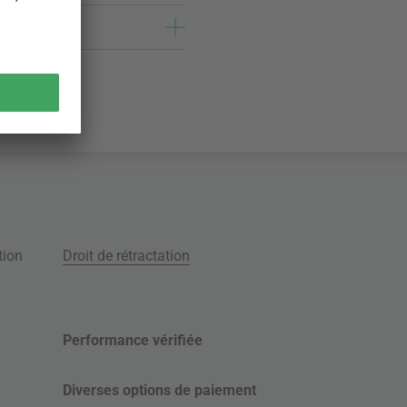
tion
Droit de rétractation
Performance vérifiée
Diverses options de paiement