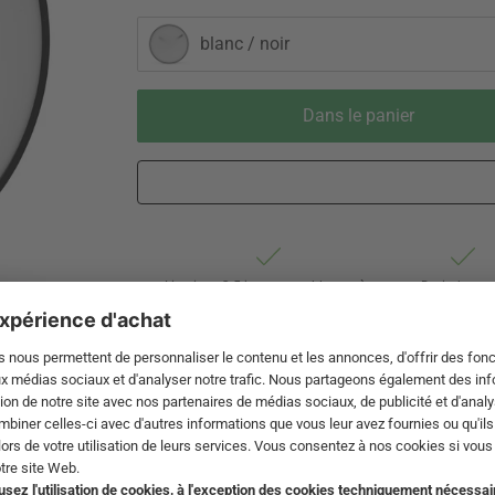
blanc / noir
Dans le panier
Livraison 3-5 jours ouvrables après
Droit de reto
expédition de DE par DHL
de 60 jour