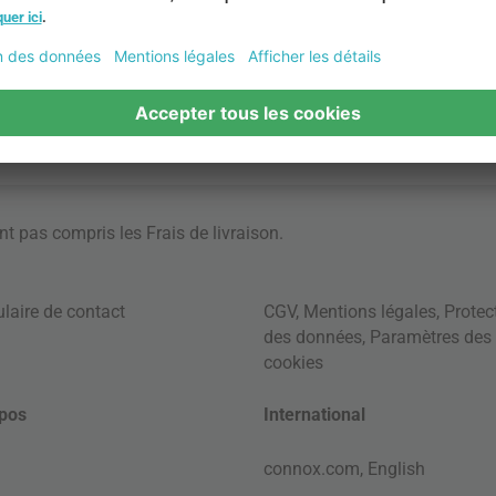
ont pas compris les
Frais de livraison
.
laire de contact
CGV
,
Mentions légales
,
Protec
des données
,
Paramètres des
cookies
pos
International
connox.com, English