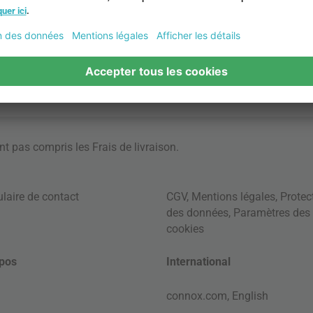
ont pas compris les
Frais de livraison
.
laire de contact
CGV
,
Mentions légales
,
Protec
des données
,
Paramètres des
cookies
pos
International
connox.com, English