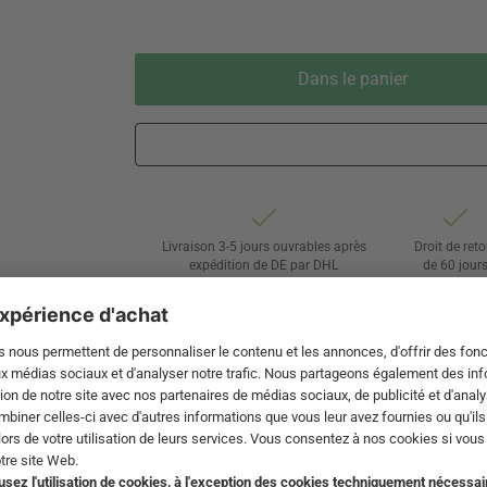
Dans le panier
Livraison 3-5 jours ouvrables après
Droit de reto
expédition de DE par DHL
de 60 jour