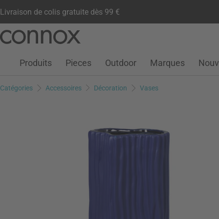
Livraison de colis gratuite dès 99 €
Compte client
Liste de souhaits
Warenkorb
Aller
Aller
au
à
contenu
la
Produits
Pieces
Outdoor
Marques
Nouv
principal
recherche
Catégories
Accessoires
Décoration
Vases