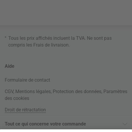
*
Tous les prix affichés incluent la TVA. Ne sont pas
compris les
Frais de livraison
.
Aide
Formulaire de contact
CGV
,
Mentions légales
,
Protection des données
,
Paramètres
des cookies
Droit de rétractation
Tout ce qui concerne votre commande