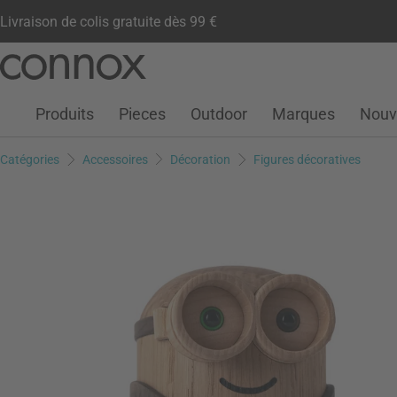
Livraison de colis gratuite dès 99 €
Compte client
Liste de souhaits
Warenkorb
Aller
Aller
au
à
contenu
la
Produits
Pieces
Outdoor
Marques
Nouv
principal
recherche
Catégories
Accessoires
Décoration
Figures décoratives