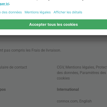
ont pas compris les
Frais de livraison
.
laire de contact
CGV
,
Mentions légales
,
Protec
des données
,
Paramètres des
cookies
pos
International
connox.com, English