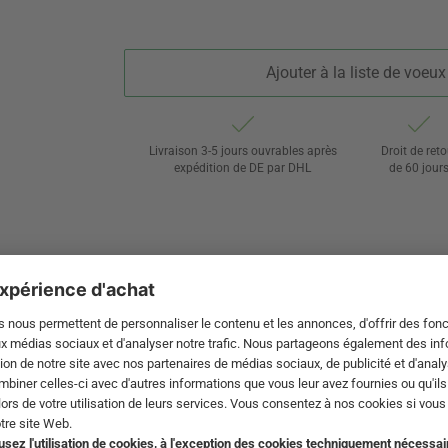
Ajouter à la liste de voeux
Livraison 3-5 jours ouvrables après
Droit de reto
expédition de DE par DHL
de 60 jour