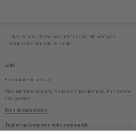
*
Tous les prix affichés incluent la TVA. Ne sont pas
compris les
Frais de livraison
.
Aide
Formulaire de contact
CGV
,
Mentions légales
,
Protection des données
,
Paramètres
des cookies
Droit de rétractation
Tout ce qui concerne votre commande