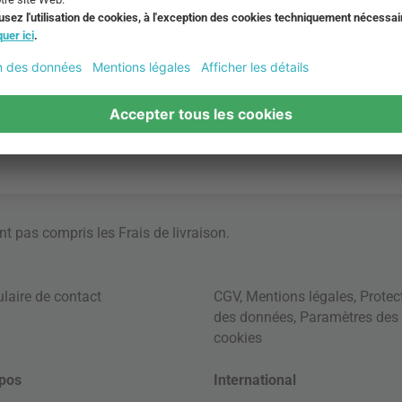
ont pas compris les
Frais de livraison
.
laire de contact
CGV
,
Mentions légales
,
Protec
des données
,
Paramètres des
cookies
pos
International