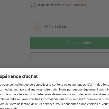
Disponibilité prévue :
4 à 6 semaines
100 x 140 cm
Dans le panier
Livraison 3-5 jours ouvrables après
Droit de reto
expédition de DE par DHL
de 60 jour