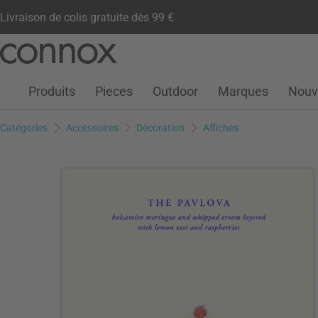
Livraison de colis gratuite dès 99 €
Compte client
Liste de souhaits
Warenkorb
Aller
Aller
au
à
contenu
la
Produits
Pieces
Outdoor
Marques
Nouv
principal
recherche
Catégories
Accessoires
Décoration
Affiches