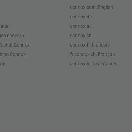
connox.com, English
connox.de
etter
connox.at
ues-cadeaux
connox.ch
’achat Connox
connox.fr, Français
zine Connox
fr.connox.ch, Français
map
connox.nl, Nederlands