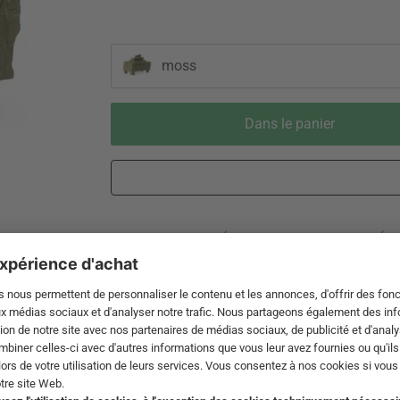
moss
Dans le panier
Livraison 3-5 jours ouvrables après
Droit de reto
expédition de DE par DHL
de 60 jour