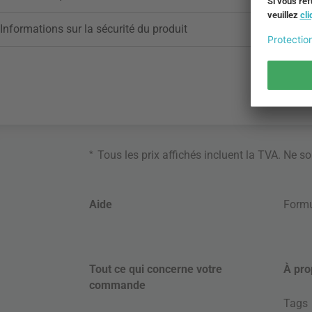
Informations sur la sécurité du produit
*
Tous les prix affichés incluent la TVA. Ne s
Aide
Formu
Tout ce qui concerne votre
À pro
commande
Tags