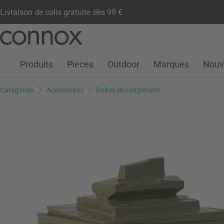
Livraison de colis gratuite dès 99 €
Compte client
Liste de souhaits
Warenkorb
Aller
Aller
au
à
contenu
la
Produits
Pieces
Outdoor
Marques
Nouv
principal
recherche
Catégories
Accessoires
Boîtes de rangement