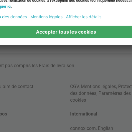
ont pas compris les
Frais de livraison
.
laire de contact
CGV
,
Mentions légales
,
Protec
des données
,
Paramètres des
cookies
pos
International
connox.com, English