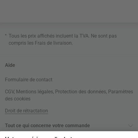
*
Tous les prix affichés incluent la TVA. Ne sont pas
compris les
Frais de livraison
.
Aide
Formulaire de contact
CGV
,
Mentions légales
,
Protection des données
,
Paramètres
des cookies
Droit de rétractation
Tout ce qui concerne votre commande